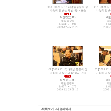
#13 [2009.12.18]재광총동문회 정
#12 [2009.
기총회 및 송년의 밤 행사 모습
기총회 및 송
최진경(고28)
최진
재광동창회
재
h:6480
v:1194
h:6
2009-12-25 09:29
2009-
#9 [2009.12.18]재광총동문회 정
#8 [2009.
기총회 및 송년의 밤 행사 모습
기총회 및 송
최진경(고28)
최진
재광동창회
재
h:6574
v:1075
h:6
2009-12-25 09:18
2009-
-목록보기
-다음페이지