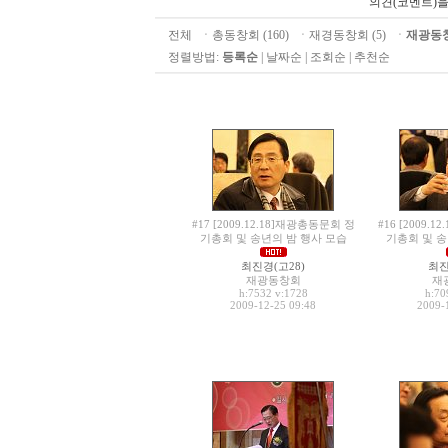
의견(코멘트)을
전체
ㆍ
총동창회 (160)
ㆍ
재경동창회 (5)
ㆍ
재광동창회
정렬방법:
등록순
|
날짜순
|
조회순
|
추천순
#17 [2009.12.18]재광총동문회 정
#16 [2009.
기총회 및 송년의 밤 행사 모습
기총회 및 송
최진경(고28)
최진
재광동창회
재
h:7532
v:1728
h:7
2009-12-25 09:48
2009-