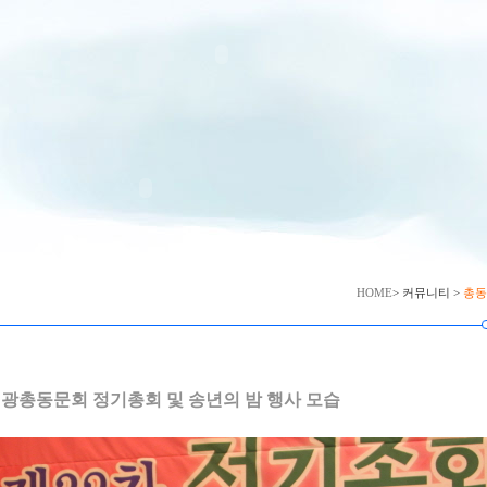
HOME
> 커뮤니티 >
총동
2.18]재광총동문회 정기총회 및 송년의 밤 행사 모습