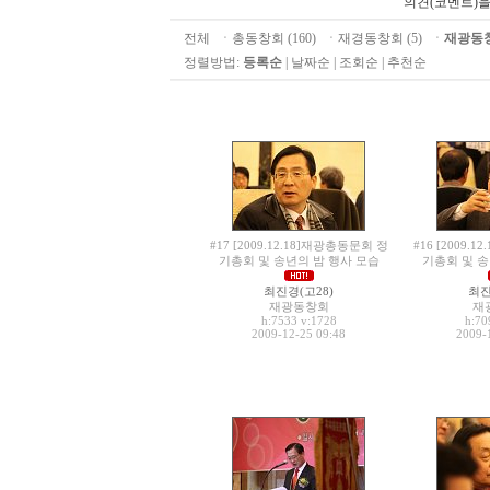
의견(코멘트)을
전체
ㆍ
총동창회 (160)
ㆍ
재경동창회 (5)
ㆍ
재광동창회
정렬방법:
등록순
|
날짜순
|
조회순
|
추천순
#17 [2009.12.18]재광총동문회 정
#16 [2009.
기총회 및 송년의 밤 행사 모습
기총회 및 송
최진경(고28)
최진
재광동창회
재
h:7533
v:1728
h:7
2009-12-25 09:48
2009-