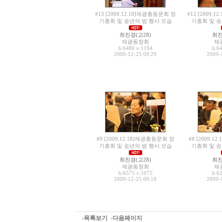
#13 [2009.12.18]재광총동문회 정
#12 [2009.
기총회 및 송년의 밤 행사 모습
기총회 및 송
최진경(고28)
최진
재광동창회
재
h:6480
v:1194
h:6
2009-12-25 09:29
2009-
#9 [2009.12.18]재광총동문회 정
#8 [2009.
기총회 및 송년의 밤 행사 모습
기총회 및 송
최진경(고28)
최진
재광동창회
재
h:6575
v:1075
h:6
2009-12-25 09:18
2009-
-목록보기
-다음페이지