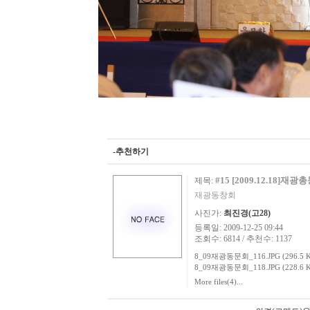
-추천하기
#15 [2009.12.18
제목:
재광동창회
사진가:
최진경(고28)
등록일: 2009-12-25 09:44
조회수: 6814 / 추천수: 1137
8_09재광동문회_116.JPG (296.5 K
8_09재광동문회_118.JPG (228.6 K
More files(4)...