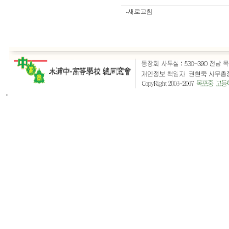
-새로고침
<