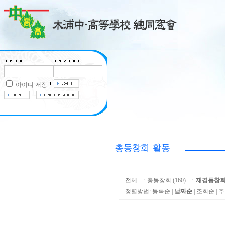
아이디 저장
전체
ㆍ
총동창회 (160)
ㆍ
재경동창회 
정렬방법:
등록순
|
날짜순
|
조회순
|
추