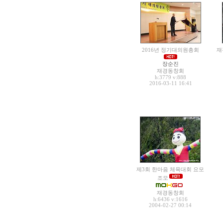
2016년 정기대의원총회
재
장순진
재경동창회
h:3779
v:888
2016-03-11 16:41
제3회 한마음 체육대회 요모
조모
재경동창회
h:6436
v:1616
2004-02-27 00:14