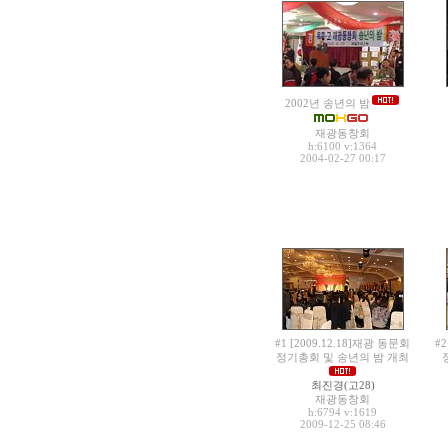
2002년 송년의 밤
재광동창회
h:6100
v:1364
2004-02-27 00:17
#1 [2009.12.18]재광 동문회
#
정기총회 및 송년의 밤 개최
최진경(고28)
재광동창회
h:6794
v:1619
2009-12-25 08:46