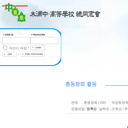
아이디 저장
전체
ㆍ
총동창회 (160)
ㆍ
재경동창회 
정렬방법:
등록순
|
날짜순
|
조회순
|
추