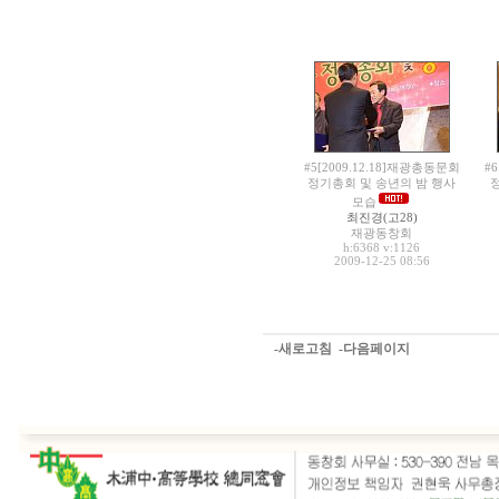
#5[2009.12.18]재광총동문회
#
정기총회 및 송년의 밤 행사
모습
최진경(고28)
재광동창회
h:6368
v:1126
2009-12-25 08:56
-새로고침
-다음페이지