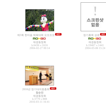
제3회 한마음 체육대회 요모조모
정기총회 성료
재경동창회
재경동창회
h:6436
v:1616
h:19467
v:1441
2004-02-27 00:14
2004-03-06 15:24
2016년 정기대의원총회
장순진
재경동창회
h:3779
v:888
2016-03-11 16:41