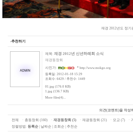
재경 2012년도 정
-추천하기
재경 2012년 신년하례회 소식
제목:
재경동창회
사진가:
*
http://www.mokgo.org
등록일: 2012-01-18 15:29
조회수: 6429 / 추천수: 1449
01.jpg (176.0 KB)
1.jpg (136.7 KB)
More files(4)...
의견(코멘트)을 작성
전체
ㆍ
총동창회 (160)
ㆍ
재경동창회 (5)
ㆍ
재광동창회 (21)
ㆍ
모교 (7)
ㆍ
정렬방법:
등록순
|
날짜순
|
조회순
|
추천순