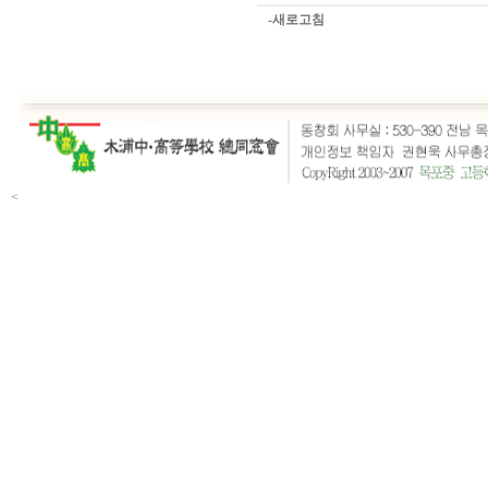
-새로고침
<