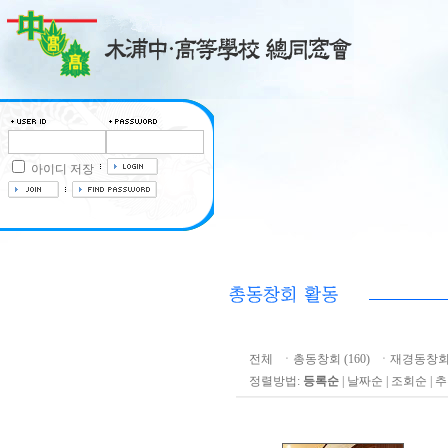
아이디 저장
전체
ㆍ
총동창회 (160)
ㆍ
재경동창회 
정렬방법:
등록순
|
날짜순
|
조회순
|
추