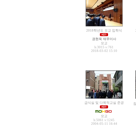
2018학년도 모교 입학식
권현욱 재무이사
모교
h:3015
v:761
2018-03-02 15:10
급식실 및 다목적교실 준공
모교
h:5061
v:1245
2004-05-11 16:44