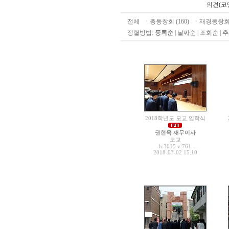
의견(코
전체
ㆍ
총동창회 (160)
ㆍ
재경동창회 
정렬방법:
등록순
|
날짜순
|
조회순
|
추
2018학년도 모교 입학식
권현욱 재무이사
모교
h:3015
v:761
2018-03-02 15:10