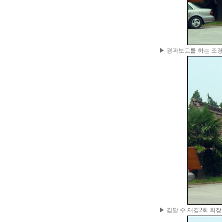
▶ 경과보고를 하는 조
▶ 김달 수 재경2회 회