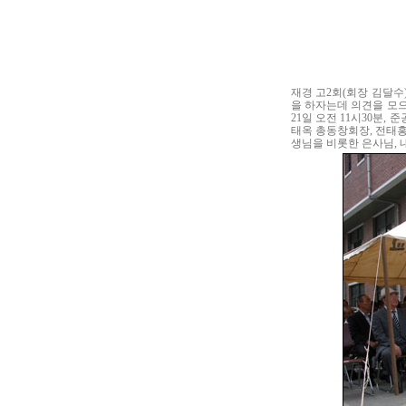
재경 고2회(회장 김달
을 하자는데 의견을 모
21일 오전 11시30분
태옥 총동창회장, 전태홍
생님을 비롯한 은사님, 